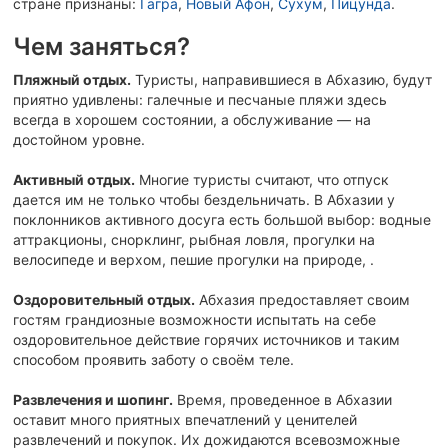
стране признаны:
Гагра
,
Новый Афон
,
Сухум
,
Пицунда
.
Чем заняться?
Пляжный отдых.
Туристы, направившиеся в Абхазию, будут
приятно удивлены: галечные и песчаные пляжи здесь
всегда в хорошем состоянии, а обслуживание — на
достойном уровне.
Активный отдых.
Многие туристы считают, что отпуск
дается им не только чтобы бездельничать. В Абхазии у
поклонников активного досуга есть большой выбор: водные
аттракционы, снорклинг, рыбная ловля, прогулки на
велосипеде и верхом, пешие прогулки на природе, .
Оздоровительный отдых.
Абхазия предоставляет своим
гостям грандиозные возможности испытать на себе
оздоровительное действие горячих источников и таким
способом проявить заботу о своём теле.
Развлечения и шопинг.
Время, проведенное в Абхазии
оставит много приятных впечатлений у ценителей
развлечений и покупок. Их дожидаются всевозможные