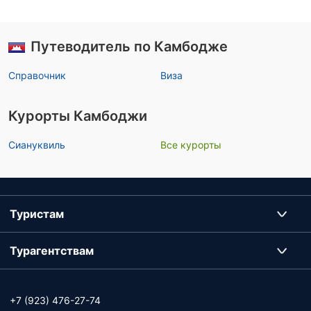
Путеводитель по Камбодже
Справочник
Виза
Курорты Камбоджи
Сиануквиль
Все курорты
Туристам
Турагентствам
+7 (923) 476-27-74