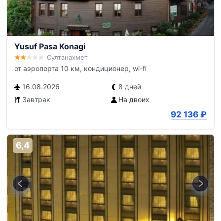
Yusuf Pasa Konagi
Султанахмет
от аэропорта 10 км, кондиционер, wi-fi
16.08.2026
8 дней
Завтрак
На двоих
92 136
₽
6,4