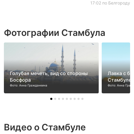
17:02 по Белгороду
Фотографии Стамбула
Голубая мечеть, вид со стороны
Лавка с бу
Босфора
Стамбуле
Фото: Анна Гражданкина
Фото: Анна Граж
Видео о Стамбуле