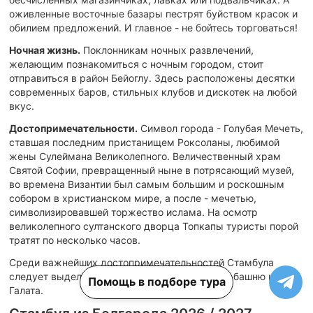
оживленные восточные базары пестрят буйством красок и
обилием предложений. И главное - не бойтесь торговаться!
Ночная жизнь.
Поклонникам ночных развлечений,
желающим познакомиться с ночным городом, стоит
отправиться в район Бейоглу. Здесь расположены десятки
современных баров, стильных клубов и дискотек на любой
вкус.
Достопримечательности.
Символ города - Голубая Мечеть,
ставшая последним пристанищем Роксоланы, любимой
жены Сулеймана Великолепного. Величественный храм
Святой Софии, превращенный ныне в потрясающий музей,
во времена Византии был самым большим и роскошным
собором в христианском мире, а после - мечетью,
символизировавшей торжество ислама. На осмотр
великолепного султанского дворца Топкапы туристы порой
тратят по несколько часов.
Среди важнейших достопримечательностей Стамбула
следует выделить бухту Золотой Рог, а также башню и мост
Помощь в подборе тура
Галата.