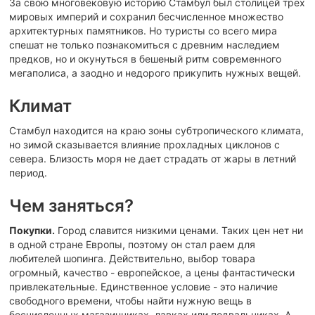
За свою многовековую историю Стамбул был столицей трех
мировых империй и сохранил бесчисленное множество
архитектурных памятников. Но туристы со всего мира
спешат не только познакомиться с древним наследием
предков, но и окунуться в бешеный ритм современного
мегаполиса, а заодно и недорого прикупить нужных вещей.
Климат
Стамбул находится на краю зоны субтропического климата,
но зимой сказывается влияние прохладных циклонов с
севера. Близость моря не дает страдать от жары в летний
период.
Чем заняться?
Покупки.
Город славится низкими ценами. Таких цен нет ни
в одной стране Европы, поэтому он стал раем для
любителей шопинга. Действительно, выбор товара
огромный, качество - европейское, а цены фантастически
привлекательные. Единственное условие - это наличие
свободного времени, чтобы найти нужную вещь в
бесчисленных магазинчиках, лавках или подвальчиках. А