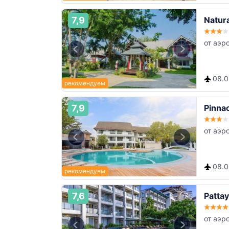
7,9
Natura
от аэр
08.08
7,9
Pinna
от аэр
08.08
7,6
Patta
от аэр