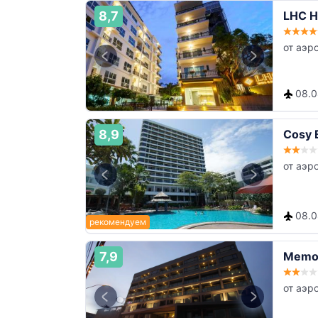
8,7
LHC H
от аэр
08.08
8,9
Cosy 
от аэр
08.08
7,9
Memos
от аэр