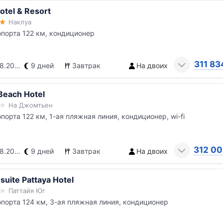
otel & Resort
Наклуа
опорта 122 км, кондиционер
311 83
.2026
9 дней
Завтрак
На двоих
Beach Hotel
На Джомтьен
опорта 122 км, 1-ая пляжная линия, кондиционер, wi-fi
312 00
.2026
9 дней
Завтрак
На двоих
uite Pattaya Hotel
Паттайя Юг
опорта 124 км, 3-ая пляжная линия, кондиционер