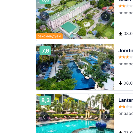
от аэр
08.08
7,6
Jomti
от аэр
08.08
8,3
Lantan
от аэр
08.08