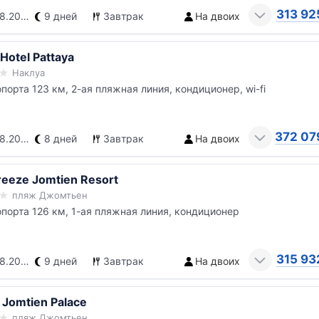
313 92
.2026
9 дней
Завтрак
На двоих
Hotel Pattaya
Наклуа
опорта 123 км, 2-ая пляжная линия, кондиционер, wi-fi
372 07
.2026
8 дней
Завтрак
На двоих
reeze Jomtien Resort
пляж Джомтьен
опорта 126 км, 1-ая пляжная линия, кондиционер
315 93
.2026
9 дней
Завтрак
На двоих
 Jomtien Palace
пляж Джомтьен