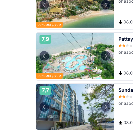
от аэр
08.08
7,9
Patta
от аэр
08.08
7,7
Sunda
от аэр
08.08