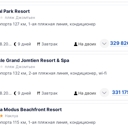
l Park Resort
пляж Джомтьен
опорта 127 км, 1-ая пляжная линия, кондиционер
329 82
.2026
9 дней
Завтрак
На двоих
cle Grand Jomtien Resort & Spa
пляж Джомтьен
опорта 132 км, 2-ая пляжная линия, кондиционер, wi-fi
331 17
.2026
9 дней
Завтрак
На двоих
ya Modus Beachfront Resort
Наклуа
опорта 115 км, 1-ая пляжная линия, кондиционер