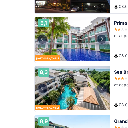
08.08
8,1
Prima 
от аэр
08.08
8,3
Sea B
от аэр
08.08
8,9
Grand