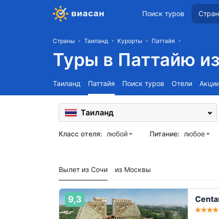
Поиск туров
Стра
Страны
Таиланд
Курорты
Паттайя
Туры в Паттайю и
Таиланд
Паттайя
Поиск туров
Отели
Акци
Таиланд
Класс отеля:
любой
Питание:
любое
Вылет из Сочи
из Москвы
9,3
Centa