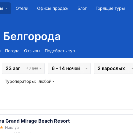
Отели
Офисы продаж
Блог
Горящие туры
ны
з Белгорода
и
Погода
Отзывы
Подобрать тур
23 авг
6 – 14 ночей
2 взрослых
±3 дня
Туроператоры:
любой
ra Grand Mirage Beach Resort
Наклуа