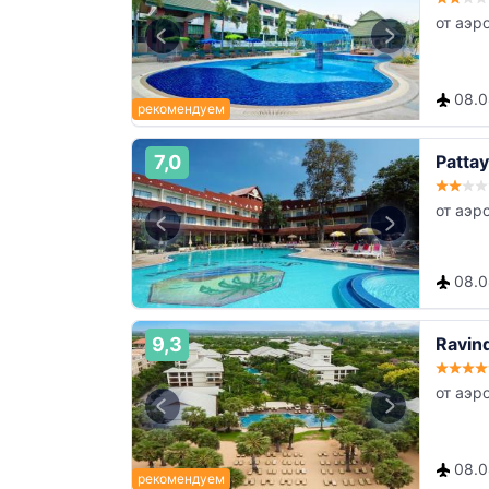
от аэр
08.08
7,0
Patta
от аэр
08.08
9,3
Ravin
от аэр
08.08