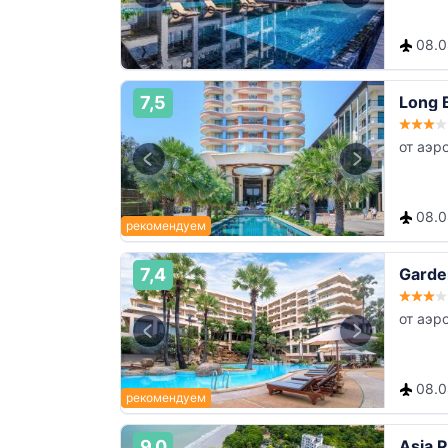
08.08
7,5
Long 
от аэр
08.08
7,4
Garde
от аэр
08.08
9,0
Asia P